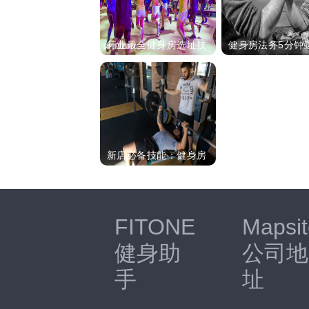
行业最全健身房选址技
健身房法务5分钟
巧及盈利模式指南|新
南-健身房应该知
新店必备技能：健身房
制度规范
FITONE
Mapsit
健身助
公司地
手
址