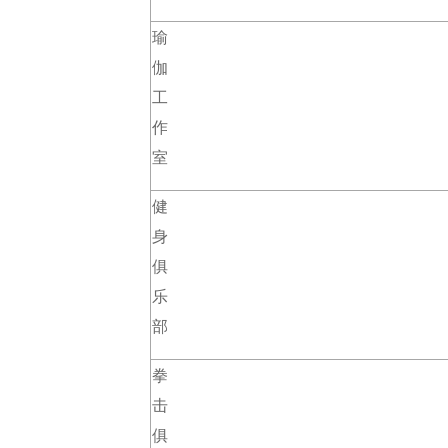
瑜
伽
工
作
室
健
身
俱
乐
部
拳
击
俱