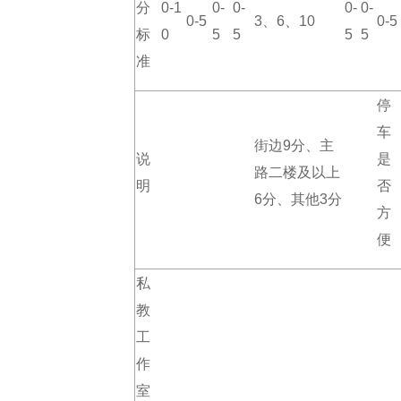
分
0-1
0-
0-
0-
0-
0-5
3、6、10
0-5
标
0
5
5
5
5
准
停
车
街边9分、主
说
是
路二楼及以上
明
否
6分、其他3分
方
便
私
教
工
作
室