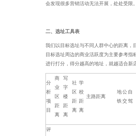
会发现很多营销活动无法开展，处处受限
二、选址工具表
我们以目标选址与不同人群中心的距离，
目标选址周边的商业活跃度为主要参考指
进行打分，得分越高的地址，就越适合新
商
写
分
社
学
业
字
析
区
校
地
公
自
区
楼
主路距离
项
距
距
铁
交
驾
距
距
目
离
离
离
离
评